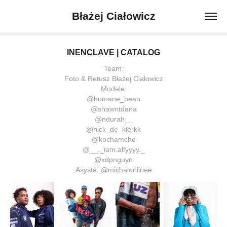
Błażej Ciałowicz
INENCLAVE | CATALOG
Team:
Foto & Retusz Błażej Ciałowicz
Modele:
@humane_bean
@shawntdana
@ndurah__
@nick_de_klerkk
@kochamche
@__._iam.alfyyyy._
@xdpnguyn
Asysta: @michalonlinee