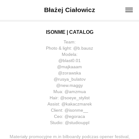
Błażej Ciałowicz
ISONME | CATALOG
Team:
Photo & light: @b.bausz
Modela:
@blast0.01
@majkaaam
@zorawska
@rusya_bulatov
@new.maggy
Mua: @amzmua
Hair: @soeye_stylist
Assist: @kakaczmarek
Client: @isonme__
Ceo: @egoraca
Studio: @studiouppl
Materiały promocyjne m.in bilboardy podczas opener festival,